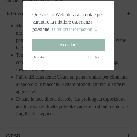
funzionamento del giocattolo.
Istruzioni per la cura
Questo sito Web utilizza i cookie per
garantire la migliore esperienza
Mantenimento dell'asciutto: Evitare l'esposizione
possibile.
Ulteriori informazioni...
prolungata all'umidità o all'acqua, poiché il sughero
potrebbe alterare le sue proprietà nel tempo quando viene
Accettare
bagnato.
Tenere al chiuso: Quando non vengono utilizzati,
Rifiuta
Configura
conservare i giocattoli di sughero in casa, in un luogo
fresco e asciutto.
Pulire delicatamente: Usare un panno umido per eliminare
lo sporco o le macchie. Evitare prodotti chimici o abrasivi
aggressivi.
Evitare la luce diretta del sole: La prolungata esposizione
alla luce solare diretta potrebbe causare lo sbiadimento o la
fragilità del sughero.
GPSR