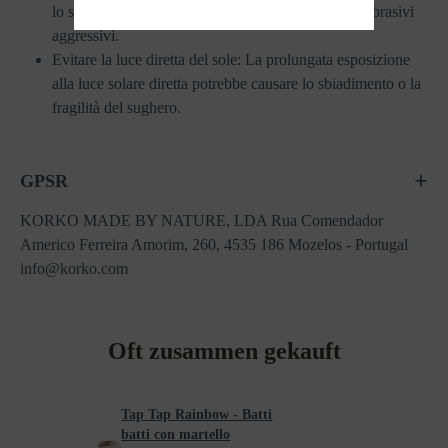
lo sporco o le macchie. Evitare prodotti chimici o abrasivi
aggressivi.
Evitare la luce diretta del sole: La prolungata esposizione
alla luce solare diretta potrebbe causare lo sbiadimento o la
fragilità del sughero.
GPSR
KORKO MADE BY NATURE, LDA Rua Comendador
Americo Ferreira Amorim, 260, 4535 186 Mozelos - Portugal
info@korko.com
Oft zusammen gekauft
Tap Tap Rainbow - Batti
batti con martello