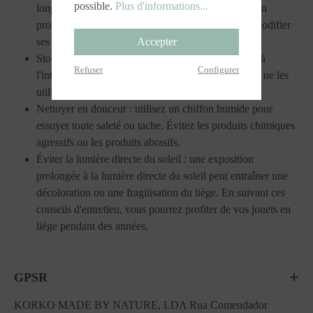
possible.
Plus d'informations...
longévité. Gardez-les au sec : évitez toute exposition
prolongée à l'humidité ou à l'eau car le liège peut modifier
ses propriétés au fil du temps lorsqu'il est humide.
Accepter
Stocker à l'intérieur : conservez vos jouets en liège à
Refuser
Configurer
l'intérieur, dans un endroit frais et sec, lorsque vous ne les
utilisez pas.
Nettoyer en douceur : utilisez un chiffon humide pour
essuyer toute saleté ou tache. Évitez les produits chimiques
agressifs ou les produits abrasifs.
Éviter la lumière directe du soleil : une exposition
prolongée à la lumière directe du soleil peut entraîner une
décoloration ou une fragilisation du liège. En suivant ces
conseils d'entretien, vous pourrez profiter de vos jouets en
liège pendant des années.
GPSR
KORKO MADE BY NATURE, LDA Rua Comendador