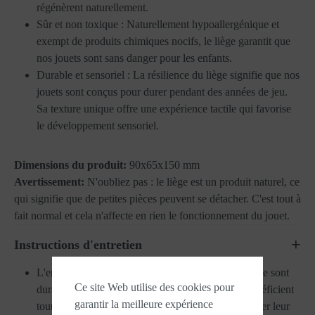
régénèrent naturellement.
Sûr et non toxique : Naturellement hypoallergénique et
exempt de produits chimiques nocifs, le liège garantit que
nos jouets sont sans danger pour les enfants.
Durable et sensoriel : La résilience du liège signifie que nos
jouets sont conçus pour durer pendant des années de jeu.
Sa texture unique offre une expérience tactile qui favorise
le développement sensoriel.
Dimensions du produit:
90x65x150 mm
Avertissement:
N'oubliez pas : le liège est un produit naturel, ce
qui signifie que de petites pièces peuvent se détacher. C'est tout à
fait normal et cela n'affecte en rien le fonctionnement du jouet.
Instructions d'entretien
L'entretien de vos jouets en liège : les jouets en liège sont
Ce site Web utilise des cookies pour
durables et respectueux de l'environnement, ils bénéficient
garantir la meilleure expérience
tout de même de quelques soins simples pour assurer leur