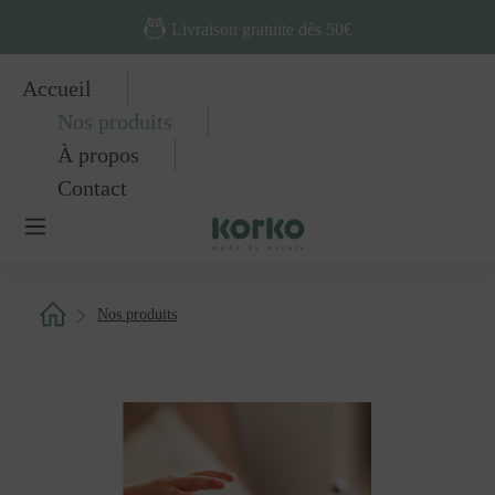
Passer au contenu principal
Livraison gratuite dès 50€
Accueil
Nos produits
À propos
Contact
Nos produits
Ignorer la galerie d'images