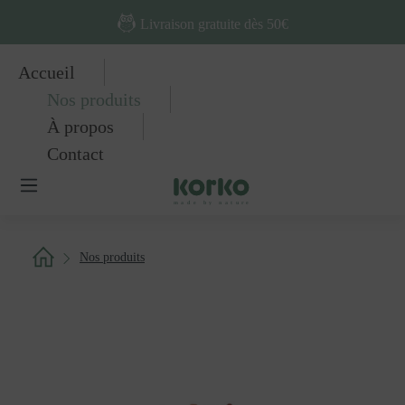
Passer au contenu principal
Livraison gratuite dès 50€
Accueil
Nos produits
À propos
Contact
Nos produits
Ignorer la galerie d'images