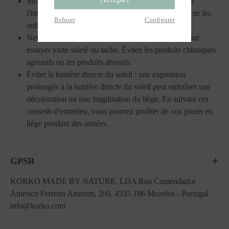
Stocker à l'intérieur : conservez vos jouets en liège à
l'intérieur, dans un endroit frais et sec, lorsque vous ne les
Refuser
Configurer
utilisez pas.
Nettoyer en douceur : utilisez un chiffon humide pour
essuyer toute saleté ou tache. Évitez les produits chimiques
agressifs ou les produits abrasifs.
Éviter la lumière directe du soleil : une exposition
prolongée à la lumière directe du soleil peut entraîner une
décoloration ou une fragilisation du liège. En suivant ces
conseils d'entretien, vous pourrez profiter de vos jouets en
liège pendant des années.
GPSR
KORKO MADE BY NATURE, LDA Rua Comendador
Americo Ferreira Amorim, 260, 4535 186 Mozelos - Portugal
info@korko.com