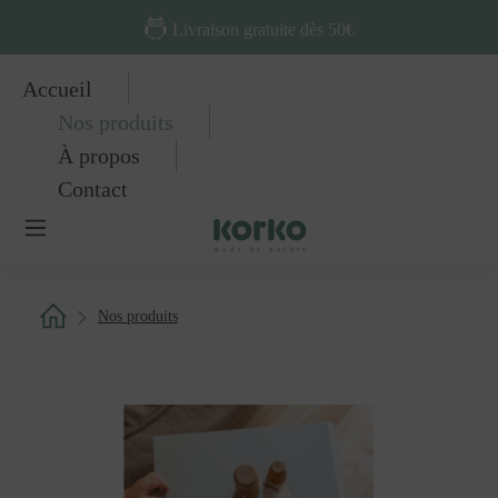
Passer au contenu principal
Livraison gratuite dès 50€
Accueil
Nos produits
À propos
Contact
Nos produits
Ignorer la galerie d'images