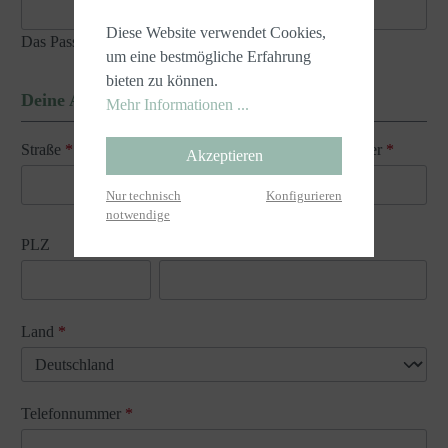
Diese Website verwendet Cookies,
Das Passwort muss mindestens 8 Zeichen lang sein.
um eine bestmögliche Erfahrung
bieten zu können.
Deine Adresse
Mehr Informationen ...
Straße
*
Hausnummer
*
Akzeptieren
Nur technisch
Konfigurieren
notwendige
PLZ
Ort
*
Land
*
Telefonnummer
*