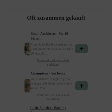
Oft zusammen gekauft
Small Architects - Set 20
blocchi
Scopri la facilità di costruzione con
Small Architects di Korko, un set di
20 vivaci bl...
Prezzi incl. IVA più costi di
spedizione
Champions - Set bocce
Un set di bocce in sughero per lo
sviluppo delle abilità motorie fini e
sociali. Vivi l...
Prezzi incl. IVA più costi di
spedizione
Little Skittles - Bowling