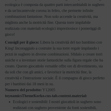
ecologica è composta da quattro parti intercambiabili in sughero
e da un'incantevole corona in feltro, che permette infinite
combinazioni fantasiose. Non solo accende la creatività, ma
migliora anche la motricità fine. Questa torre impilabile
realizzata con materiali ecologici impreziosisce i pomeriggi di
gioco!
Consigli per il gioco:
Libera la creatività del tuo bambino con
King! Incoraggialo a costruire la sua torre regale impilando i
pezzi in sughero in diverse combinazioni. Sfidalo a creare torri
uniche e a inventare storie fantastiche sulla figura regale che ha
creato. Questo giocattolo versatile offre ore di divertimento, sia
da soli che con gli amici, e favorisce la motricità fine, la
creatività e l'interazione sociale. È il compagno di gioco perfetto
per i bambini dai 18 mesi in su.
Numero del prodotto:
Y12005
toynamicsThemeKorko.cus-tab.content.material:
Ecologici e sostenibili: I nostri giocattoli in sughero sono
realizzati con sughero proveniente da fonti sostenibili,