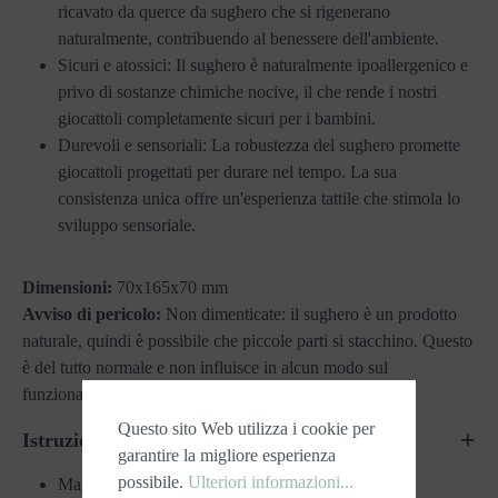
ricavato da querce da sughero che si rigenerano
naturalmente, contribuendo al benessere dell'ambiente.
Sicuri e atossici: Il sughero è naturalmente ipoallergenico e
privo di sostanze chimiche nocive, il che rende i nostri
giocattoli completamente sicuri per i bambini.
Durevoli e sensoriali: La robustezza del sughero promette
giocattoli progettati per durare nel tempo. La sua
consistenza unica offre un'esperienza tattile che stimola lo
sviluppo sensoriale.
Dimensioni:
70x165x70 mm
Avviso di pericolo:
Non dimenticate: il sughero è un prodotto
naturale, quindi è possibile che piccole parti si stacchino. Questo
è del tutto normale e non influisce in alcun modo sul
funzionamento del giocattolo.
Questo sito Web utilizza i cookie per
Istruzioni per la cura
garantire la migliore esperienza
possibile.
Ulteriori informazioni...
Mantenimento dell'asciutto: Evitare l'esposizione