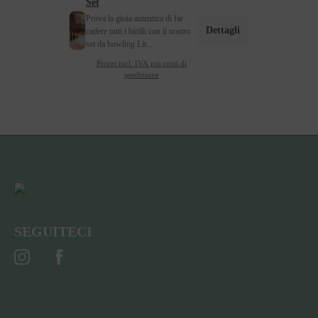
Set
Prova la gioia autentica di far
Dettagli
cadere tutti i birilli con il nostro
set da bowling Lit...
Prezzi incl. IVA più costi di
spedizione
SEGUITECI