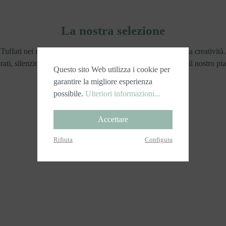
La nostra selezione
Tuffati nei nostri best seller che portano gioia e accendono la creatività.
ati, silenziosi e sicuri, ogni pezzo è realizzato con cura per il nostro pi
Questo sito Web utilizza i cookie per
garantire la migliore esperienza
possibile.
Ulteriori informazioni...
Accettare
Rifiuta
Configura