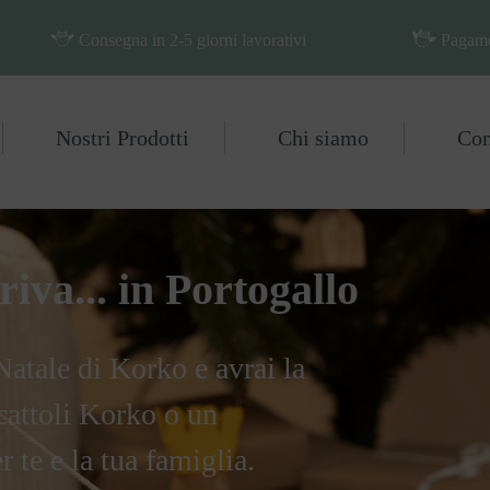
Consegna in 2-5 giorni lavorativi
Pagamen
Nostri Prodotti
Chi siamo
Con
iva... in Portogallo
Natale di Korko e avrai la
ocattoli Korko o un
 te e la tua famiglia.