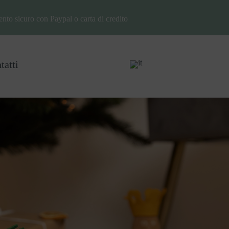
to sicuro con Paypal o carta di credito
tatti