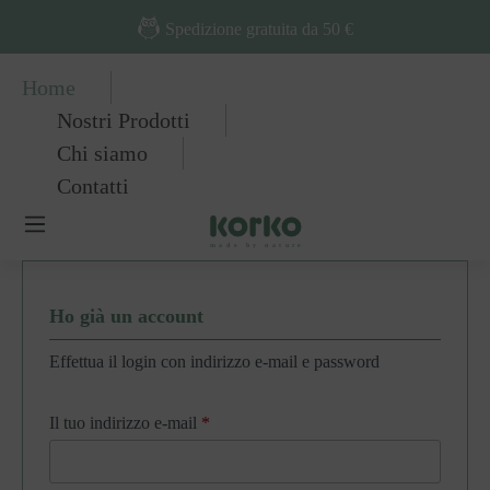
Passa al contenuto principale
Spedizione gratuita da 50 €
Home
Nostri Prodotti
Chi siamo
Contatti
Ho già un account
Effettua il login con indirizzo e-mail e password
Il tuo indirizzo e-mail
*